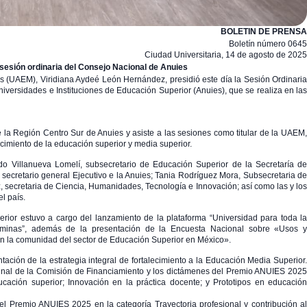
BOLETIN DE PRENSA
Boletín número 0645
Ciudad Universitaria, 14 de agosto de 2025
sesión ordinaria del Consejo Nacional de Anuies
s (UAEM), Viridiana Aydeé León Hernández, presidió este día la Sesión Ordinaria
versidades e Instituciones de Educación Superior (Anuies), que se realiza en las
la Región Centro Sur de Anuies y asiste a las sesiones como titular de la UAEM,
ecimiento de la educación superior y media superior.
do Villanueva Lomelí, subsecretario de Educación Superior de la Secretaría de
ecretario general Ejecutivo e la Anuies; Tania Rodríguez Mora, Subsecretaria de
 secretaria de Ciencia, Humanidades, Tecnología e Innovación; así como las y los
l país.
rior estuvo a cargo del lanzamiento de la plataforma “Universidad para toda la
taminas”, además de la presentación de la Encuesta Nacional sobre «Usos y
) en la comunidad del sector de Educación Superior en México».
ción de la estrategia integral de fortalecimiento a la Educación Media Superior.
 final de la Comisión de Financiamiento y los dictámenes del Premio ANUIES 2025
ucación superior; Innovación en la práctica docente; y Prototipos en educación
el Premio ANUIES 2025 en la categoría Trayectoria profesional y contribución al