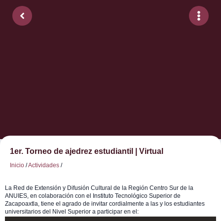
1er. Torneo de ajedrez estudiantil | Virtual
Inicio
/
Actividades
/
La Red de Extensión y Difusión Cultural de la Región Centro Sur de la
ANUIES, en colaboración con el Instituto Tecnológico Superior de
Zacapoaxtla, tiene el agrado de invitar cordialmente a las y los estudiantes
universitarios del Nivel Superior a participar en el: